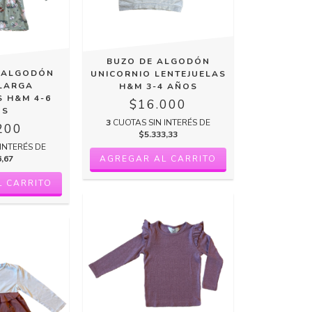
BUZO DE ALGODÓN
E ALGODÓN
UNICORNIO LENTEJUELAS
LARGA
H&M 3-4 AÑOS
S H&M 4-6
$16.000
OS
3
CUOTAS SIN INTERÉS DE
200
$5.333,33
INTERÉS DE
6,67