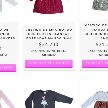
VESTIDO D
O DE
VESTIDO DE LINO BORDO
MANGA 
ANCO
CON FLORES BLANCAS
UNICORNIO
'ANVERS
BORDADAS MANGO 3-4A
AÑ
$24.200
$21.
0
3
CUOTAS SIN INTERÉS DE
3
CUOTAS SIN 
$8.066,67
$7.06
ERÉS DE