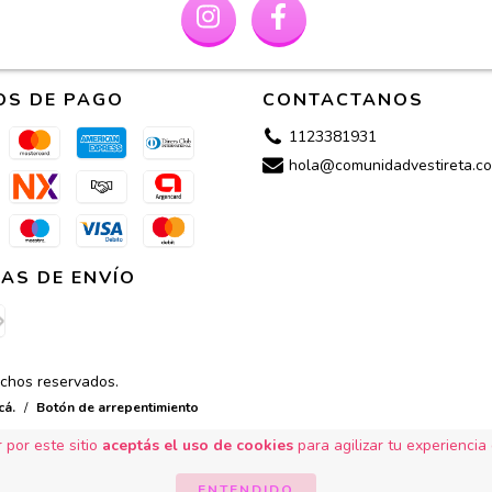
OS DE PAGO
CONTACTANOS
1123381931
hola@comunidadvestireta.co
AS DE ENVÍO
echos reservados.
cá.
/
Botón de arrepentimiento
 por este sitio
aceptás el uso de cookies
para agilizar tu experiencia
ENTENDIDO