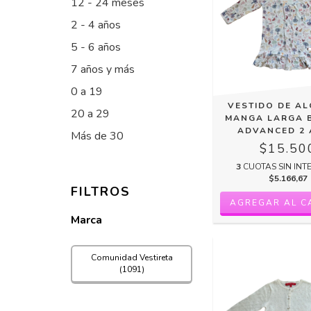
12 - 24 meses
2 - 4 años
5 - 6 años
7 años y más
0 a 19
VESTIDO DE A
20 a 29
MANGA LARGA 
ADVANCED 2
Más de 30
$15.50
3
CUOTAS SIN INT
$5.166,67
FILTROS
Marca
Comunidad Vestireta
(1091)