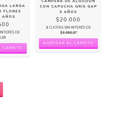
CAMPERA DE ALGODÓN
NGA LARGA
CON CAPUCHA GRIS GAP
O FLORES
5 AÑOS
4 AÑOS
$20.000
500
3
CUOTAS SIN INTERÉS DE
INTERÉS DE
$6.666,67
3,33