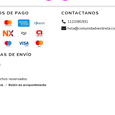
OS DE PAGO
CONTACTANOS
1123381931
hola@comunidadvestireta.co
AS DE ENVÍO
echos reservados.
cá.
/
Botón de arrepentimiento