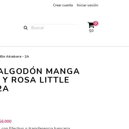
Crear cuenta
Iniciar sesión
0
$0
tle Akiabara - 2A
 ALGODÓN MANGA
 Y ROSA LITTLE
2A
$6.000
con Efectivo o transferencia bancaria