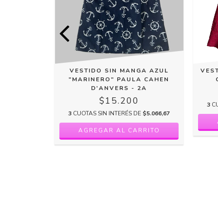
ANGAS
VESTIDO SIN MANGA AZUL
VES
 CAHEN
"MARINERO" PAULA CAHEN
2A
D'ANVERS - 2A
0
$15.200
3
C
DE
$5.733,33
3
CUOTAS SIN INTERÉS DE
$5.066,67