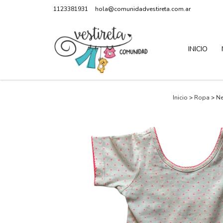
1123381931
hola@comunidadvestireta.com.ar
INICIO
Inicio
>
Ropa
>
N