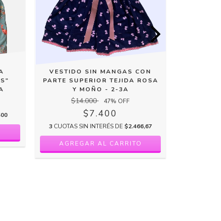
A
VESTIDO SIN MANGAS CON
VESTIDO 
S"
PARTE SUPERIOR TEJIDA ROSA
ROSA Y B
A
Y MOÑO - 2-3A
$14.000
$1
47
% OFF
$7.400
500
3
CUOTAS SIN INTERÉS DE
$2.466,67
3
CUOTAS 