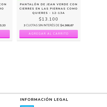
 CON
PANTALÓN DE JEAN VERDE CON
PANTALÓ
MO
CIERRES EN LAS PIERNAS COMO
CLARO E
QUIERES - 12-13A
$13.100
3,33
3
CUOTAS SIN INTERÉS DE
$4.366,67
3
CUOTAS 
INFORMACIÓN LEGAL