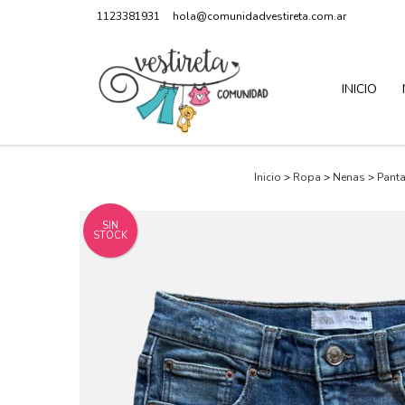
1123381931
hola@comunidadvestireta.com.ar
INICIO
Inicio
>
Ropa
>
Nenas
>
Panta
SIN
STOCK