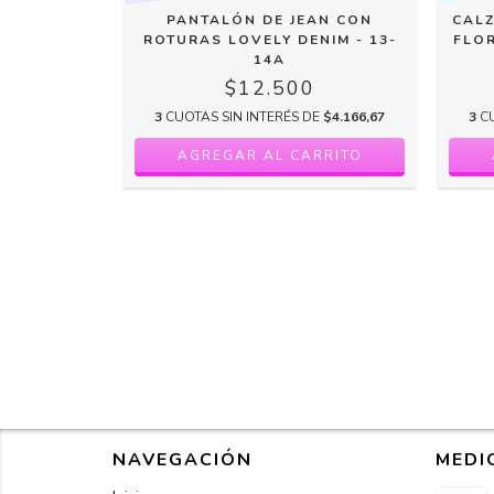
DO CON
PANTALÓN DE JEAN CON
CALZ
 LITTLE
ROTURAS LOVELY DENIM - 13-
FLOR
14A
14A
0
$12.500
 DE
$3.500
3
CUOTAS SIN INTERÉS DE
$4.166,67
3
C
NAVEGACIÓN
MEDI