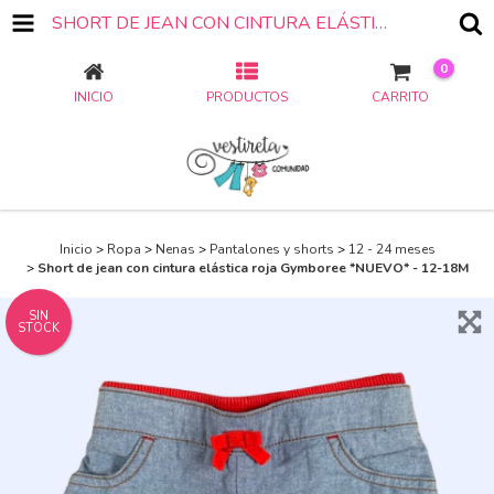
SHORT DE JEAN CON CINTURA ELÁSTICA ROJA GYMBOREE *NUEVO* - 12-18M
0
INICIO
PRODUCTOS
CARRITO
Inicio
>
Ropa
>
Nenas
>
Pantalones y shorts
>
12 - 24 meses
>
Short de jean con cintura elástica roja Gymboree *NUEVO* - 12-18M
SIN
STOCK