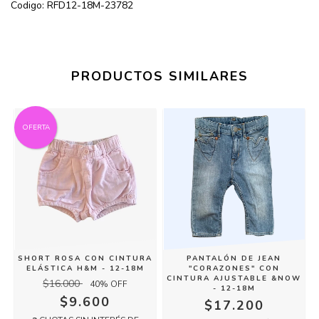
Codigo: RFD12-18M-23782
PRODUCTOS SIMILARES
OFERTA
SHORT ROSA CON CINTURA
PANTALÓN DE JEAN
ELÁSTICA H&M - 12-18M
"CORAZONES" CON
CINTURA AJUSTABLE &NOW
$16.000
40
% OFF
- 12-18M
$9.600
$17.200