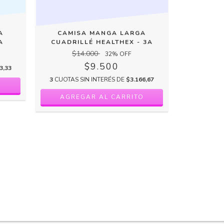
A
CAMISA MANGA LARGA
CAMI
A
CUADRILLÉ HEALTHEX - 3A
CUADRIL
$14.000
32
% OFF
$9.500
3,33
3
CUOTAS
3
CUOTAS SIN INTERÉS DE
$3.166,67