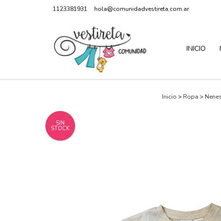
1123381931
hola@comunidadvestireta.com.ar
INICIO
Inicio
>
Ropa
>
Nene
SIN
STOCK