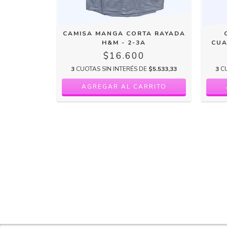
ROJO, AZUL
CAMISA MANGA CORTA RAYADA
TERIOR DE
H&M - 2-3A
CUA
 - 3-4A
$16.600
0
3
CUOTAS SIN INTERÉS DE
$5.533,33
3
C
DE
$4.733,33