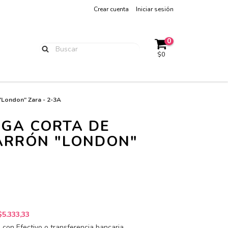
Crear cuenta
Iniciar sesión
0
$0
London" Zara - 2-3A
GA CORTA DE
RRÓN "LONDON"
$5.333,33
con Efectivo o transferencia bancaria