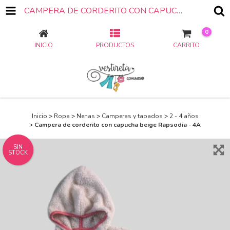
CAMPERA DE CORDERITO CON CAPUCHA BEIGE RAPSODIA - 4A
0
INICIO
PRODUCTOS
CARRITO
Inicio
>
Ropa
>
Nenas
>
Camperas y tapados
>
2 - 4 años
>
Campera de corderito con capucha beige Rapsodia - 4A
SIN
STOCK