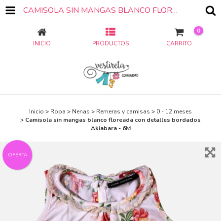
CAMISOLA SIN MANGAS BLANCO FLOREADA CON DETALLES BORDADOS AKIABARA - 6M
0
INICIO
PRODUCTOS
CARRITO
Inicio
>
Ropa
>
Nenas
>
Remeras y camisas
>
0 - 12 meses
>
Camisola sin mangas blanco floreada con detalles bordados
Akiabara - 6M
OFERTA