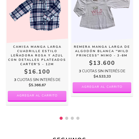
A
CAMISA MANGA LARGA
REMERA MANGA LARGA DE
CUADRILLE ESTILO
ALGODÓN BLANCA "WILD
Y
LEÑADORA ROSA Y AZUL
PRINCESS" MIMO - 3-6M
CON DETALLES PLATEADOS
$13.600
CARTER'S - 12M
$16.100
3
CUOTAS SIN INTERÉS DE
$4.533,33
3
CUOTAS SIN INTERÉS DE
$5.366,67